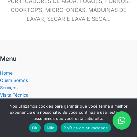
PURIFICADORES DE ÁGUA, FOGÕES, FORNOS,
COOKTOP’S, MICRO-ONDAS, MÁQUINAS DE
LAVAR, SECAR E LAVA E SECA…
Menu
Home
Quem Somos
Serviços
Visita Técnica
Contato
Nós utilizamos cookies para garantir que você tenha a melhor
Política de privacidade
experiência em nosso site. Se você continua a usar este site,
Service Tec Interior
assumimos que você está satisfeito.
Blog
Ok
Não
Política de privacidade
Mapa do Site