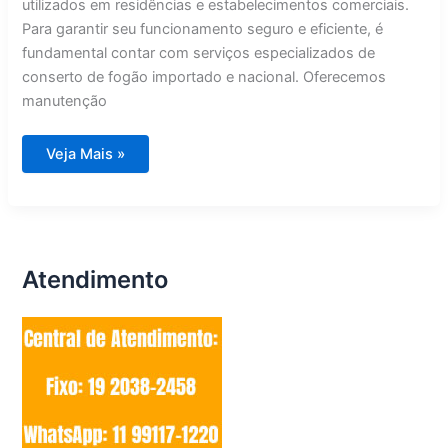
utilizados em residências e estabelecimentos comerciais.
Para garantir seu funcionamento seguro e eficiente, é
fundamental contar com serviços especializados de
conserto de fogão importado e nacional. Oferecemos
manutenção
Conserto
Veja Mais »
de
Fogão
Importado
e
Nacional
Jaguariúna
Atendimento