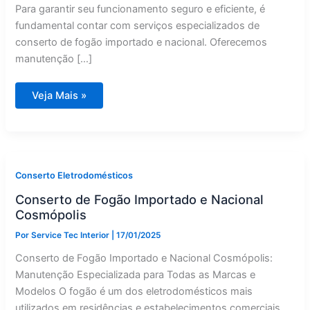
Para garantir seu funcionamento seguro e eficiente, é
fundamental contar com serviços especializados de
conserto de fogão importado e nacional. Oferecemos
manutenção […]
Conserto
Veja Mais »
de
Fogão
Importado
e
Nacional
Valinhos
Conserto Eletrodomésticos
Conserto de Fogão Importado e Nacional
Cosmópolis
Por
Service Tec Interior
|
17/01/2025
Conserto de Fogão Importado e Nacional Cosmópolis:
Manutenção Especializada para Todas as Marcas e
Modelos O fogão é um dos eletrodomésticos mais
utilizados em residências e estabelecimentos comerciais.