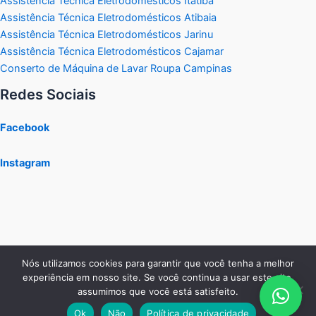
Assistência Técnica Eletrodomésticos Itatiba
Assistência Técnica Eletrodomésticos Atibaia
Assistência Técnica Eletrodomésticos Jarinu
Assistência Técnica Eletrodomésticos Cajamar
Conserto de Máquina de Lavar Roupa Campinas
Redes Sociais
Facebook
Instagram
Nós utilizamos cookies para garantir que você tenha a melhor
experiência em nosso site. Se você continua a usar este site,
assumimos que você está satisfeito.
Copyright © 2026 Service Tec Interior
Ok
Não
Política de privacidade