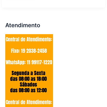
Lava
e
Seca
Campimas
Atendimento