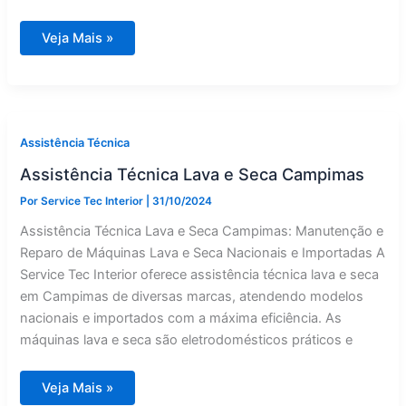
Assistência
Veja Mais »
Técnica
Lava
e
Seca
Santo
Antonio
de
Posse
Assistência Técnica
Assistência Técnica Lava e Seca Campimas
Por
Service Tec Interior
|
31/10/2024
Assistência Técnica Lava e Seca Campimas: Manutenção e
Reparo de Máquinas Lava e Seca Nacionais e Importadas A
Service Tec Interior oferece assistência técnica lava e seca
em Campimas de diversas marcas, atendendo modelos
nacionais e importados com a máxima eficiência. As
máquinas lava e seca são eletrodomésticos práticos e
Assistência
Veja Mais »
Técnica