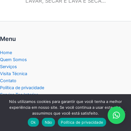
LAVAR, SECAR E LAVA E SECA…
Menu
Home
Quem Somos
Serviços
Visita Técnica
Contato
Política de privacidade
Service Tec Interior
Nós utilizamos cookies para garantir que você tenha a melhor
Blog
experiência em nosso site. Se você continua a usar este site,
Mapa do Site
assumimos que você está satisfeito.
Central de Atendimento:
Ok
Não
Política de privacidade