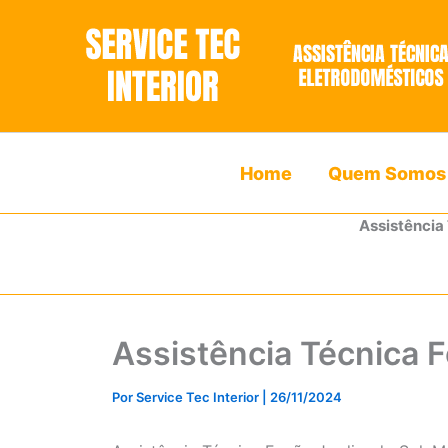
Ir
para
o
conteúdo
Home
Quem Somos
Assistência
Assistência Técnica 
Por
Service Tec Interior
|
26/11/2024