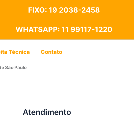
FIXO:
19 2038-2458
WHATSAPP:
11 99117-1220
sita Técnica
Contato
de São Paulo
Atendimento