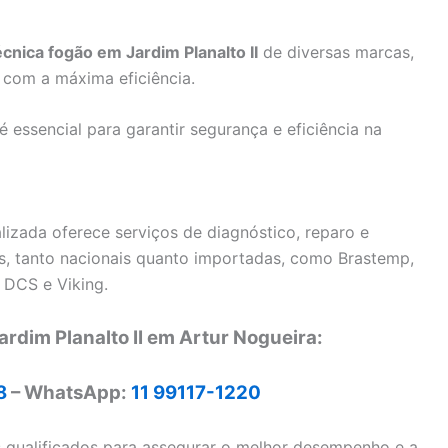
écnica fogão em Jardim Planalto II
de diversas marcas,
com a máxima eficiência.
essencial para garantir segurança e eficiência na
lizada oferece serviços de diagnóstico, reparo e
, tanto nacionais quanto importadas, como Brastemp,
 DCS e Viking.
rdim Planalto II em Artur Nogueira:
8
– WhatsApp:
11 99117-1220
s qualificados para assegurar o melhor desempenho e a