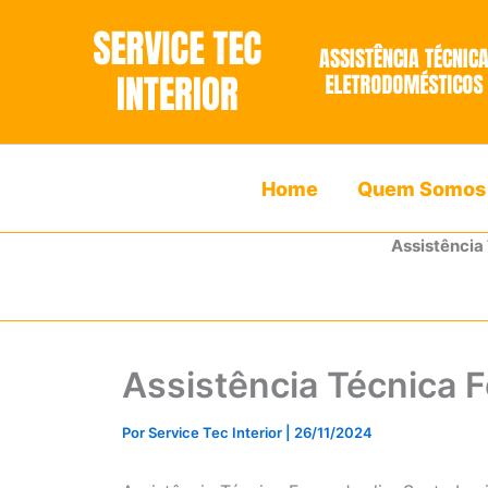
Ir
para
o
conteúdo
Home
Quem Somos
Assistência
Assistência Técnica F
Por
Service Tec Interior
|
26/11/2024