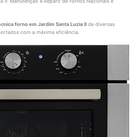
ia II: Manutenção e Reparo de Fornos Nacionais e
écnica forno em Jardim Santa Luzia II
de diversas
ortados com a máxima eficiência.