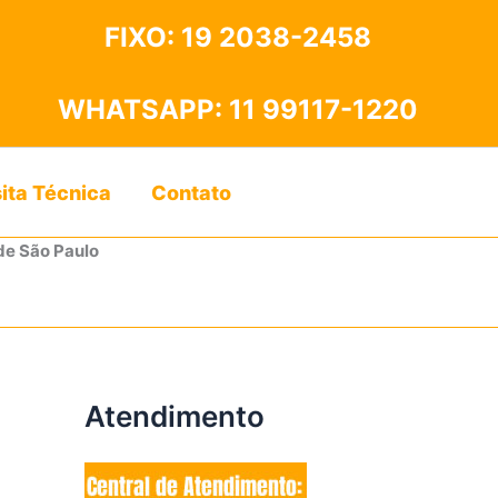
FIXO:
19 2038-2458
WHATSAPP:
11 99117-1220
sita Técnica
Contato
de São Paulo
Atendimento