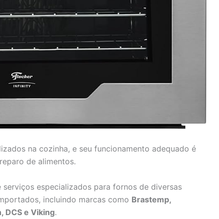
ilizados na cozinha, e seu funcionamento adequado é
preparo de alimentos.
 serviços especializados para fornos de diversas
importados, incluindo marcas como
Brastemp,
, DCS e Viking
.