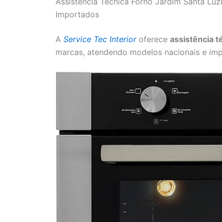
Assistência Técnica Forno Jardim Santa Luz
Importados
A
Service Tec Interior
oferece
assistência t
marcas, atendendo modelos nacionais e imp