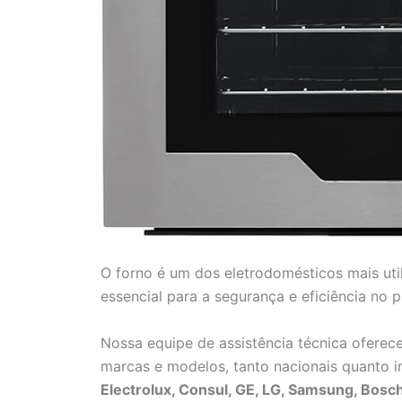
O forno é um dos eletrodomésticos mais ut
essencial para a segurança e eficiência no 
Nossa equipe de assistência técnica oferece
marcas e modelos, tanto nacionais quanto 
Electrolux, Consul, GE, LG, Samsung, Bosch