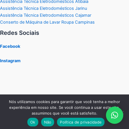
Assistência Técnica Eletrodomésticos Atibaia
Assistência Técnica Eletrodomésticos Jarinu
Assistência Técnica Eletrodomésticos Cajamar
Conserto de Máquina de Lavar Roupa Campinas
Redes Sociais
Facebook
Instagram
Nós utilizamos cookies para garantir que você tenha a melhor
experiência em nosso site. Se você continua a usar este site,
assumimos que você está satisfeito.
Copyright © 2026 Service Tec Interior
Ok
Não
Política de privacidade