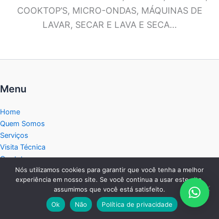
COOKTOP’S, MICRO-ONDAS, MÁQUINAS DE
LAVAR, SECAR E LAVA E SECA…
Menu
Home
Quem Somos
Serviços
Visita Técnica
Contato
Nós utilizamos cookies para garantir que você tenha a melhor
Política de privacidade
experiência em nosso site. Se você continua a usar este site,
Service Tec Interior
assumimos que você está satisfeito.
Blog
Ok
Não
Política de privacidade
Mapa do Site