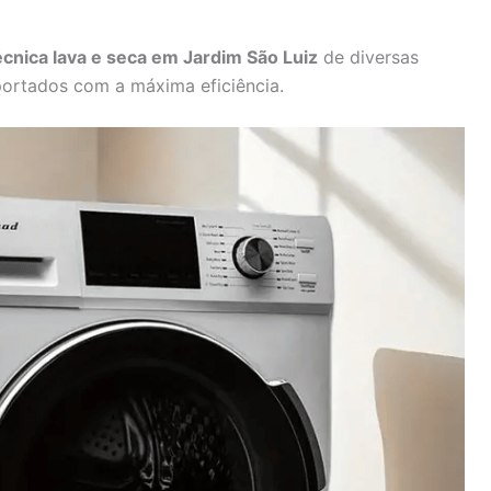
écnica lava e seca em Jardim São Luiz
de diversas
ortados com a máxima eficiência.