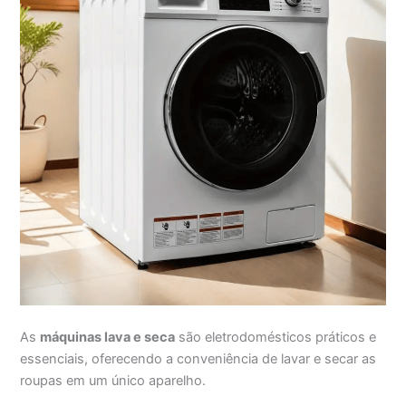
As
máquinas lava e seca
são eletrodomésticos práticos e
essenciais, oferecendo a conveniência de lavar e secar as
roupas em um único aparelho.