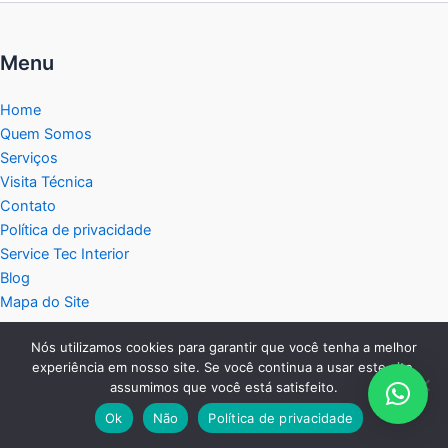
Menu
Home
Quem Somos
Serviços
Visita Técnica
Contato
Política de privacidade
Service Tec Interior
Blog
Mapa do Site
Central de Atendimento:
Nós utilizamos cookies para garantir que você tenha a melhor
experiência em nosso site. Se você continua a usar este site,
assumimos que você está satisfeito.
Fixo:
Ok
Não
Política de privacidade
19 2038-2458