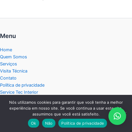
Menu
Home
Quem Somos
Serviços
Visita Técnica
Contato
Política de privacidade
Service Tec Interior
Blog
Nós utilizamos cookies para garantir que você tenha a melhor
Mapa do Site
experiência em nosso site. Se você continua a usar este site,
assumimos que você está satisfeito.
Central de Atendimento:
Ok
Não
Política de privacidade