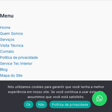
Menu
Home
Quem Somos
Serviços
Visita Técnica
Contato
Política de privacidade
Service Tec Interior
Blog
Mapa do Site
Central de Atendimento:
Nós utilizamos cookies para garantir que você tenha a melhor
experiência em nosso site. Se você continua a usar este site,
assumimos que você está satisfeito.
Fixo:
Ok
Não
Política de privacidade
19 2038-2458