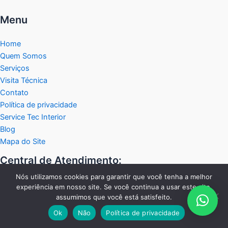
Menu
Home
Quem Somos
Serviços
Visita Técnica
Contato
Política de privacidade
Service Tec Interior
Blog
Mapa do Site
Central de Atendimento:
Nós utilizamos cookies para garantir que você tenha a melhor
experiência em nosso site. Se você continua a usar este site,
Fixo:
assumimos que você está satisfeito.
19 2038-2458
Ok
Não
Política de privacidade
WhastApp: