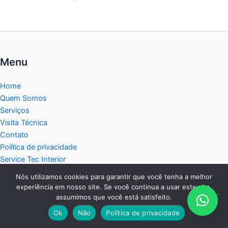
Menu
Home
Quem Somos
Serviços
Visita Técnica
Contato
Política de privacidade
Service Tec Interior
Blog
Nós utilizamos cookies para garantir que você tenha a melhor
Mapa do Site
experiência em nosso site. Se você continua a usar este site,
assumimos que você está satisfeito.
Central de Atendimento:
Ok
Não
Política de privacidade