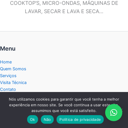
COOKTOP’S, MICRO-ONDAS, MÁQUINAS DE
LAVAR, SECAR E LAVA E SECA…
Menu
Home
Quem Somos
Serviços
Visita Técnica
Contato
Política de privacidade
Nós utilizamos cookies para garantir que você tenha a melhor
Service Tec Interior
experiência em nosso site. Se você continua a usar este site,
Blog
assumimos que você está satisfeito.
Mapa do Site
Ok
Não
Política de privacidade
Central de Atendimento: