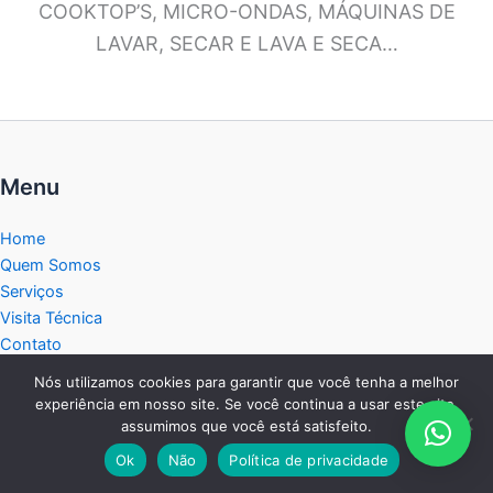
COOKTOP’S, MICRO-ONDAS, MÁQUINAS DE
LAVAR, SECAR E LAVA E SECA…
Menu
Home
Quem Somos
Serviços
Visita Técnica
Contato
Política de privacidade
Nós utilizamos cookies para garantir que você tenha a melhor
Service Tec Interior
experiência em nosso site. Se você continua a usar este site,
Blog
assumimos que você está satisfeito.
Mapa do Site
Ok
Não
Política de privacidade
Central de Atendimento: