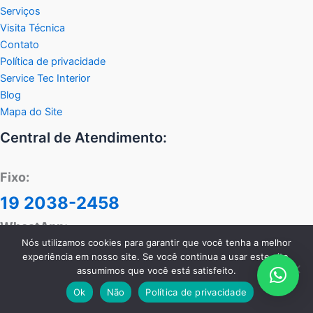
Serviços
Visita Técnica
Contato
Política de privacidade
Service Tec Interior
Blog
Mapa do Site
Central de Atendimento:
Fixo:
19 2038-2458
WhastApp:
Nós utilizamos cookies para garantir que você tenha a melhor
11 99117-1220
experiência em nosso site. Se você continua a usar este site,
assumimos que você está satisfeito.
Ok
Não
Política de privacidade
Serviços