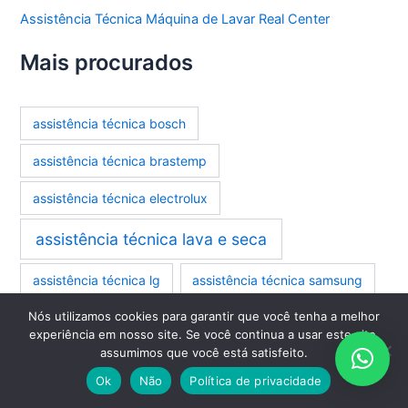
Assistência Técnica Máquina de Lavar Real Center
Mais procurados
assistência técnica bosch
assistência técnica brastemp
assistência técnica electrolux
assistência técnica lava e seca
assistência técnica lg
assistência técnica samsung
Nós utilizamos cookies para garantir que você tenha a melhor
bomba de drenagem
bosch
brastemp
experiência em nosso site. Se você continua a usar este site,
assumimos que você está satisfeito.
conserto de fogão jardim américa
Ok
Não
Política de privacidade
conserto de fogão jardim bela vista