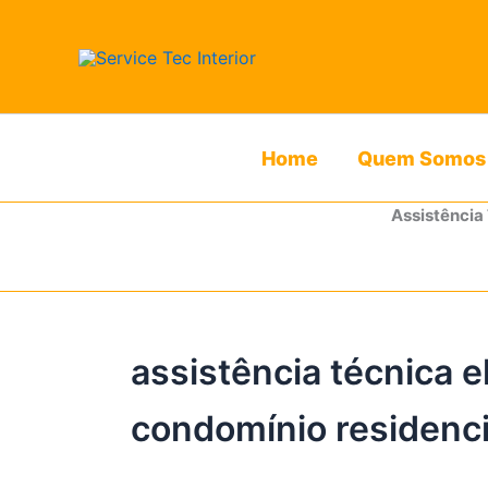
Ir
para
o
conteúdo
Home
Quem Somos
Assistência
assistência técnica 
condomínio residenci