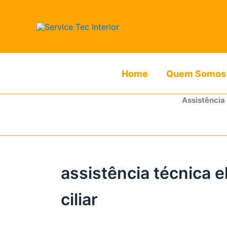
Ir
para
o
conteúdo
Home
Quem Somos
Assistência
assistência técnica 
ciliar