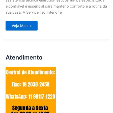
assistência técnica eletrodomésticos Itatiba especializada
e confiável é essencial para manter o conforto e a rotina da
sua casa. A Service Tec Interior é
Assistência
Veja Mais »
Técnica
Eletrodomésticos
Itatiba
Atendimento