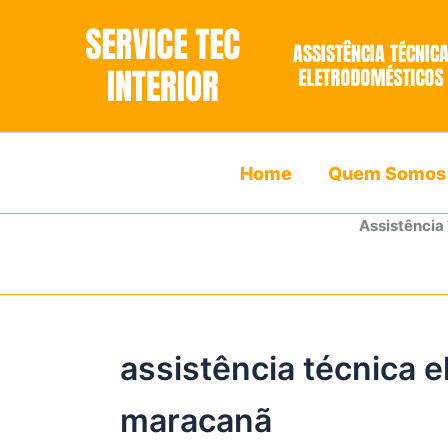
Ir
para
o
conteúdo
Home
Quem Somos
Assistência
assistência técnica 
maracanã