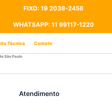
FIXO:
19 2038-2458
WHATSAPP:
11 99117-1220
sita Técnica
Contato
de São Paulo
Atendimento