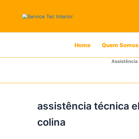
Ir
para
o
conteúdo
Home
Quem Somos
Assistência
assistência técnica e
colina