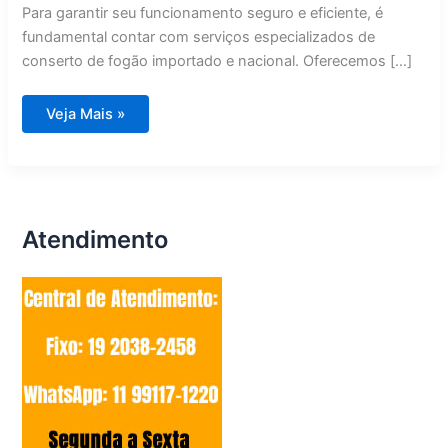
Para garantir seu funcionamento seguro e eficiente, é
fundamental contar com serviços especializados de
conserto de fogão importado e nacional. Oferecemos […]
Conserto
Veja Mais »
de
Fogão
Importado
e
Nacional
Mogi
Guaçu
Atendimento