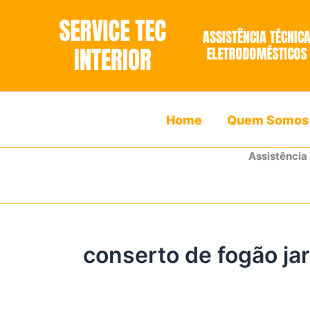
Ir
para
o
conteúdo
Home
Quem Somos
Assistência
conserto de fogão jar