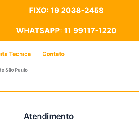
FIXO:
19 2038-2458
WHATSAPP:
11 99117-1220
sita Técnica
Contato
de São Paulo
Atendimento