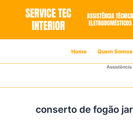
Ir
para
o
conteúdo
Home
Quem Somos
Assistência
conserto de fogão ja