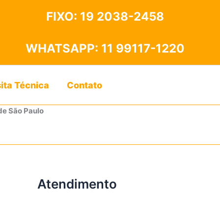
FIXO:
19 2038-2458
WHATSAPP:
11 99117-1220
sita Técnica
Contato
de São Paulo
Atendimento