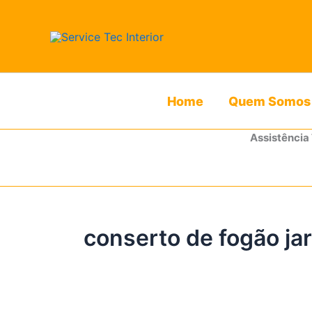
Ir
para
o
conteúdo
Home
Quem Somos
Assistência
conserto de fogão jar