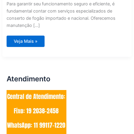
Para garantir seu funcionamento seguro e eficiente, é
fundamental contar com serviços especializados de
conserto de fogão importado e nacional. Oferecemos
manutenção […]
Conserto
Veja Mais »
de
Fogão
Importado
e
Nacional
Valinhos
Atendimento