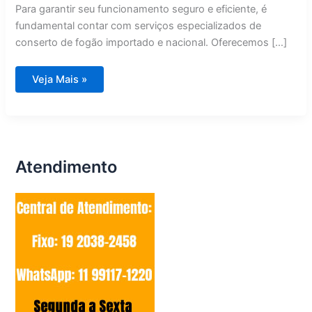
Para garantir seu funcionamento seguro e eficiente, é
fundamental contar com serviços especializados de
conserto de fogão importado e nacional. Oferecemos […]
Conserto
Veja Mais »
de
Fogão
Importado
e
Nacional
Mogi
Guaçu
Atendimento