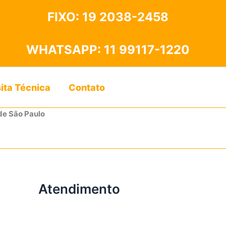
FIXO:
19 2038-2458
WHATSAPP:
11 99117-1220
sita Técnica
Contato
de São Paulo
Atendimento