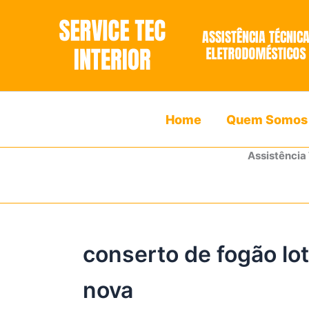
Ir
para
o
conteúdo
Home
Quem Somos
Assistência
conserto de fogão lo
nova