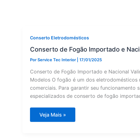
Conserto Eletrodomésticos
Conserto de Fogão Importado e Naci
Por
Service Tec Interior
|
17/01/2025
Conserto de Fogão Importado e Nacional Vali
Modelos O fogão é um dos eletrodomésticos m
comerciais. Para garantir seu funcionamento s
especializados de conserto de fogão importa
Conserto
Veja Mais »
de
Fogão
Importado
e
Nacional