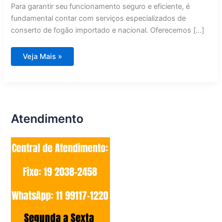
Para garantir seu funcionamento seguro e eficiente, é
fundamental contar com serviços especializados de
conserto de fogão importado e nacional. Oferecemos […]
Conserto
Veja Mais »
de
Fogão
Importado
e
Nacional
Mogi
Guaçu
Atendimento