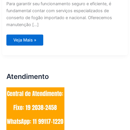
Para garantir seu funcionamento seguro e eficiente, é
fundamental contar com serviços especializados de
conserto de fogão importado e nacional. Oferecemos
manutenção […]
Conserto
Veja Mais »
de
Fogão
Importado
e
Nacional
Valinhos
Atendimento