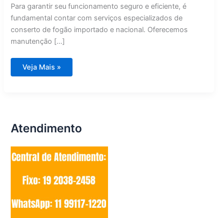
Para garantir seu funcionamento seguro e eficiente, é
fundamental contar com serviços especializados de
conserto de fogão importado e nacional. Oferecemos
manutenção […]
Conserto
Veja Mais »
de
Fogão
Importado
e
Nacional
Conchal
Atendimento