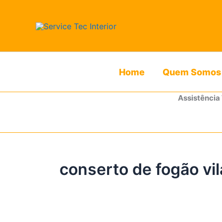
Ir
para
o
conteúdo
Home
Quem Somos
Assistência
conserto de fogão vil