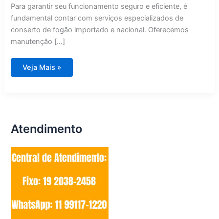
Para garantir seu funcionamento seguro e eficiente, é
fundamental contar com serviços especializados de
conserto de fogão importado e nacional. Oferecemos
manutenção […]
Conserto
Veja Mais »
de
Fogão
Importado
e
Nacional
Cosmópolis
Atendimento