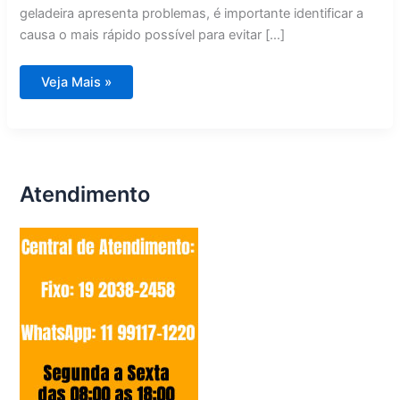
geladeira apresenta problemas, é importante identificar a
causa o mais rápido possível para evitar […]
Conserto
Veja Mais »
de
Geladeira
em
Campinas
Atendimento