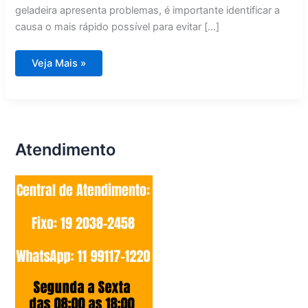
geladeira apresenta problemas, é importante identificar a
causa o mais rápido possível para evitar […]
Conserto
Veja Mais »
de
Geladeira
em
Campinas
Atendimento