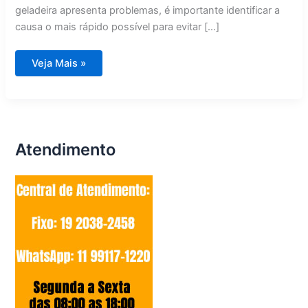
geladeira apresenta problemas, é importante identificar a
causa o mais rápido possível para evitar […]
Conserto
Veja Mais »
de
Geladeira
em
Campinas
Atendimento