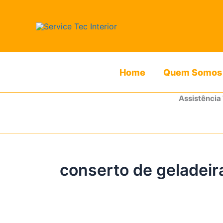
Ir
para
o
conteúdo
Home
Quem Somos
Assistência
conserto de geladeir