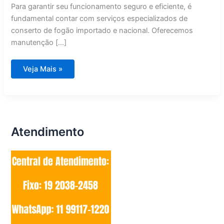
Para garantir seu funcionamento seguro e eficiente, é
fundamental contar com serviços especializados de
conserto de fogão importado e nacional. Oferecemos
manutenção […]
Conserto
Veja Mais »
de
Fogão
Importado
e
Nacional
Campinas
Atendimento